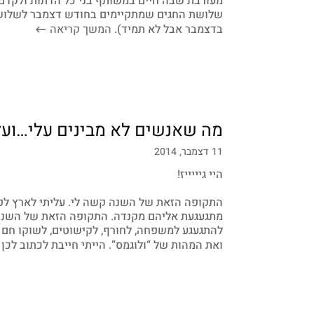
מעורבת שבה חיים במשותף בני כל הדתות ולקדם דו
שלושת החגים שמתקיימים בחודש דצמבר לשלושת 
בדצמבר אבל לא תמיד).
המשך קריאה
מה שאנשים לא מבינים עלי…ועל
11 דצמבר, 2014
היי גיייייז!
מתגעגעת אליהם מקנדה. התקופה הזאת של השנה ב
להתגעגע למשפחה, לחורף, לקישוטים, לשוקו חם ו
ואת המהות של “ולוגמס”. הייתי חייבת לכתוב לכן