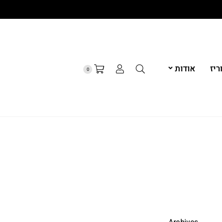
יז
אודות
0