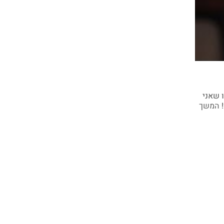
 שאני
!
המשך