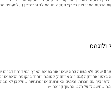
-קיום וסובלנות ביניהם. קוראים לפסטיבל “חג של החגים” כדי לציין
הדתות המרכזיות בארץ: חנוכה, חג המולד והרמדאן (שלפעמים מת
 ולוגמס
התקופה הזאת של השנה קשה לי. עליתי לארץ לפני 8 שנים ולא משנה כמה שאני אוהבת את הארץ, תמיד יהיו דברי
צפון אמריקה (וגם רוב אירופה) קסומה ותמיד בתקופה הזאת אני 
לימי כיף עם חברות. ובימים האחרונים אני מרגישה שחלקכן לא מבינו
 מה שיושב לי על הלב.
המשך קריאה