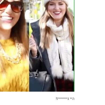
היי גייייייייז!