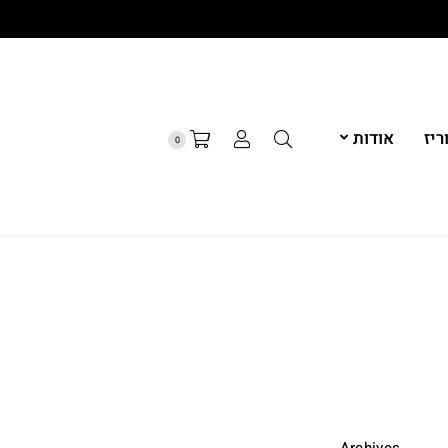
יז
אודות
0