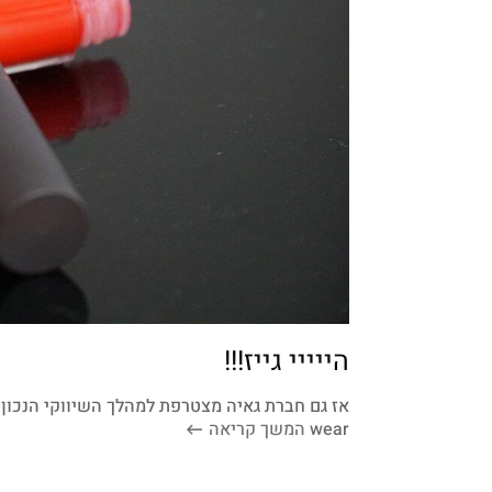
הייייי גייז!!!
wear
המשך קריאה