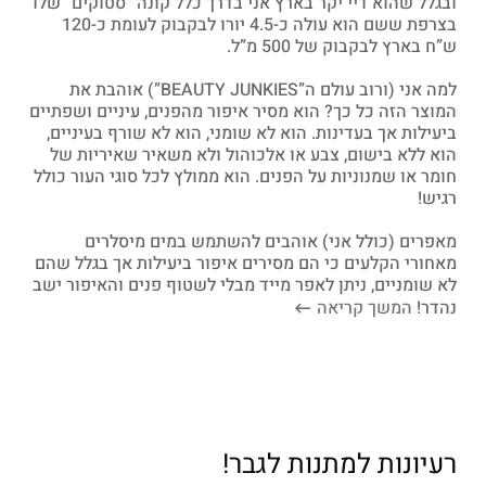
ובגלל שהוא דיי יקר בארץ אני בדרך כלל קונה “סטוקים” שלו
בצרפת ששם הוא עולה כ-4.5 יורו לבקבוק לעומת כ-120
ש”ח בארץ לבקבוק של 500 מ”ל.
למה אני (ורוב עולם ה”BEAUTY JUNKIES”) אוהבת את
המוצר הזה כל כך? הוא מסיר איפור מהפנים, עיניים ושפתיים
ביעילות אך בעדינות. הוא לא שומני, הוא לא שורף בעיניים,
הוא ללא בישום, צבע או אלכוהול ולא משאיר שאיריות של
חומר או שמנוניות על הפנים. הוא ממולץ לכל סוגי העור כולל
רגיש!
מאפרים (כולל אני) אוהבים להשתמש במים מיסלרים
מאחורי הקלעים כי הם מסירים איפור ביעילות אך בגלל שהם
לא שומניים, ניתן לאפר מייד מבלי לשטוף פנים והאיפור ישב
נהדר!
המשך קריאה
רעיונות למתנות לגבר!