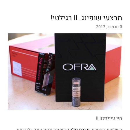
מבצעי שופינג IL בגילטי!
3 נובמבר, 2017
היי גייייזזזז!!!!
בשלישי האחרון,
חברת גילטי
הזמינה אותי ועוד בלוגריות