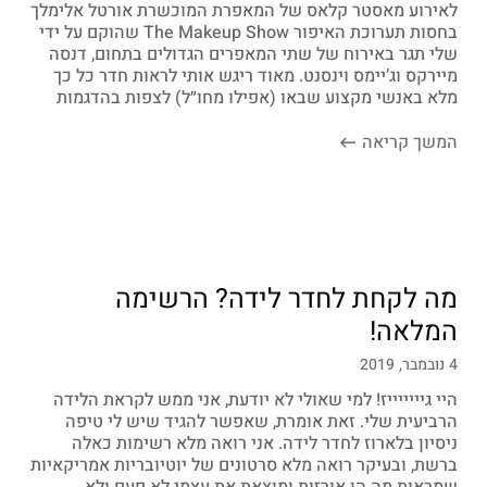
לאירוע מאסטר קלאס של המאפרת המוכשרת אורטל אלימלך
בחסות תערוכת האיפור The Makeup Show שהוקם על ידי
שלי תגר באירוח של שתי המאפרים הגדולים בתחום, דנסה
מיירקס וג’יימס וינסנט. מאוד ריגש אותי לראות חדר כל כך
מלא באנשי מקצוע שבאו (אפילו מחו״ל) לצפות בהדגמות
המשך קריאה
מה לקחת לחדר לידה? הרשימה
המלאה!
4 נובמבר, 2019
היי גיייייייז! למי שאולי לא יודעת, אני ממש לקראת הלידה
הרביעית שלי. זאת אומרת, שאפשר להגיד שיש לי טיפה
ניסיון בלארוז לחדר לידה. אני רואה מלא רשימות כאלה
ברשת, ובעיקר רואה מלא סרטונים של יוטיובריות אמריקאיות
שמראות מה הן אורזות ומוצאת את עצמי לא פעם ולא