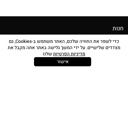
חנות
מוצרי איפור
כדי לשפר את החוויה שלכם, האתר משתמש ב-Cookies, גם
מצדדים שלישיים. על ידי המשך גלישה באתר אתה מקבל את
סטים מברשות
מדיניות הפרטיות
שלנו
אביזרים
אישור
Strong and Free
עוד עלינו
צור קשר
אודות
החשבון שלי
תכנית אפילייציה