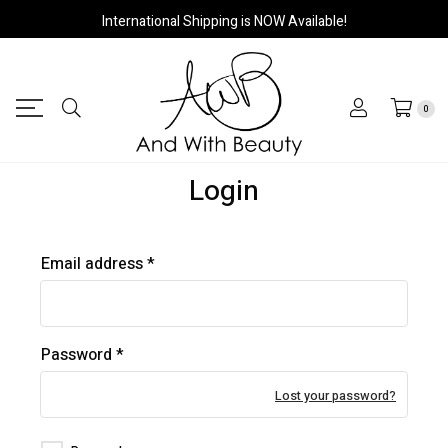
International Shipping is NOW Available!
0
Login
Required
Email address
*
Required
Password
*
Lost your password?