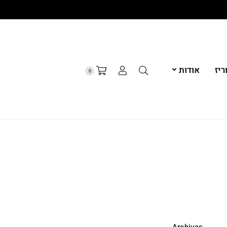
יז
אודות
0