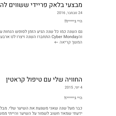
מבצעי בלאק פריידי ששווים להכ
24 נובמבר, 2016
היי גיייייז!!
והCyber Monday התחברו השנה ויצרו לנו ארבעה ימים של הנחות שפשוט אסור לפספס.
המשך קריאה
החוויה שלי עם טיפול קראטין
4 יוני, 2015
היי גייייייז!
כבר מעל שנה שאני משגעת את השיער שלי. מבלונד 