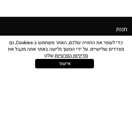
חנות
מוצרי איפור
כדי לשפר את החוויה שלכם, האתר משתמש ב-Cookies, גם
מצדדים שלישיים. על ידי המשך גלישה באתר אתה מקבל את
סטים מברשות
מדיניות הפרטיות
שלנו
אביזרים
אישור
Strong and Free
עוד עלינו
צור קשר
אודות
החשבון שלי
תכנית אפילייציה