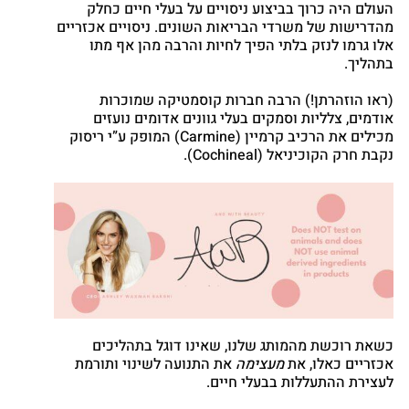
העולם היה כרוך בביצוע ניסויים על בעלי חיים כחלק
cebook
מהדרישות של משרדי הבריאות השונים. ניסויים אכזריים
Twitter
אלו גרמו לנזק בלתי הפיך לחיות והרבה מהן אף מתו
בתהליך.
Google
nterest
(ראו הוזהרתן!) הרבה חברות קוסמטיקה שמוכרות
atsapp
אודמים, צלליות וסמקים בעלי גוונים אדומים נועזים
מכילים את הרכיב קרמיין (Carmine) המופק ע”י ריסוק
נקבת חרק הקוכיניאל (Cochineal).
כשאת רוכשת מהמותג שלנו, שאינו דוגל בתהליכים
אכזריים כאלו, את
מעצימה
את התנועה לשינוי ותורמת
לעצירת ההתעללות בבעלי חיים.