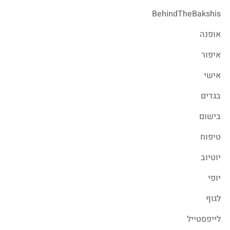
BehindTheBakshis
אופנה
איפור
אישי
בגדים
בישום
טיפוח
יוטיוב
יופי
לגוף
לייפסטייל