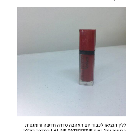
ללין הוציאו לכבוד יום האהבה סדרה חדשה ורומנטית
בריחות וניל בשם LALINE PATISSERIE הסדרה כוללת