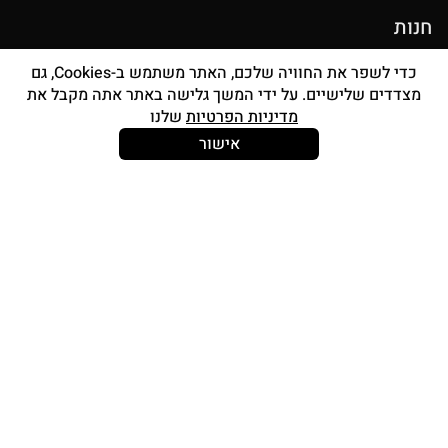
חנות
מוצרי איפור
כדי לשפר את החוויה שלכם, האתר משתמש ב-Cookies, גם
מצדדים שלישיים. על ידי המשך גלישה באתר אתה מקבל את
סטים מברשות
מדיניות הפרטיות
שלנו
אביזרים
אישור
Strong and Free
עוד עלינו
צור קשר
אודות
החשבון שלי
תכנית אפילייציה
תוכנית מאפרות awbPRO
I’M SO LOYAL – תוכנית נאמנות