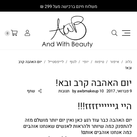
משלוח חינם ברכישה מעל 299 ₪
0
בלוג
איפור
טיפוח
יופי
לגוף
לייפסטייל
יום האהבה קרב
ובא!
יום האהבה קרב ובא!
9 פברואר, 2017
10 תגובות
awbmakeup
by
שתף
היי גייייייזזזז!!!
יום האהבה כבר עוד רגע כאן ואין יום יותר מושלם מזה
cebook
להתפנק כמה שיותר ולהראות לאנשים שאנחנו אוהבים
כמה אנחנו אוהבים אותם!
Twitter