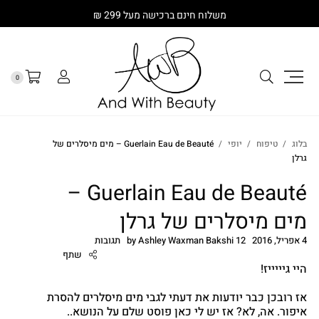
משלוח חינם ברכישה מעל 299 ₪
0
בלוג
טיפוח
יופי
Guerlain Eau de Beauté – מים מיסלרים של
גרלן
Guerlain Eau de Beauté –
מים מיסלרים של גרלן
4 אפריל, 2016
12 תגובות
Ashley Waxman Bakshi
by
שתף
היי גיייייז!
אז רובכן כבר יודעות את דעתי לגבי מים מיסלרים להסרת
איפור. אה, לא? אז יש לי
כאן פוסט שלם על הנושא..