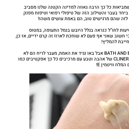
מביאות כל כך הרבה גאווה למדינה הקטנה שלנו מסביב
ביחד בעבר והשילוב הזה של טיפולי רפואי וטיפוח מפנק
ebook
 לזה שהם מרגישים טוב, הם באמת עושים משהו!
witter
יעות לחו”ל כנראה בגלל היובש בנמל התעופה, במטוס
oogle
 חשוב שאני אף פעם לא שוחכת לארוז זה קרם ידיים, אז כן,
terest
ייבת להמליץ!
tsapp
אני מתה על הקרמים הקטנטנים של BATH AND BODY WORKS אבל באו נגיד את האמת, מעבר לריח הם לא
באמת מעניקים לחות.. והנה מגיע הקרם CLINERAL X-ZEM של אהבה וטבע עם מרכיבים כל כך אפקטיבים כמו
מלח וויטמין E!