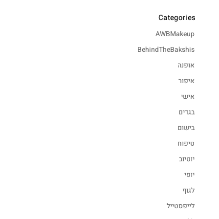
Categories
AWBMakeup
BehindTheBakshis
אופנה
איפור
אישי
בגדים
בישום
טיפוח
יוטיוב
יופי
לגוף
לייפסטייל