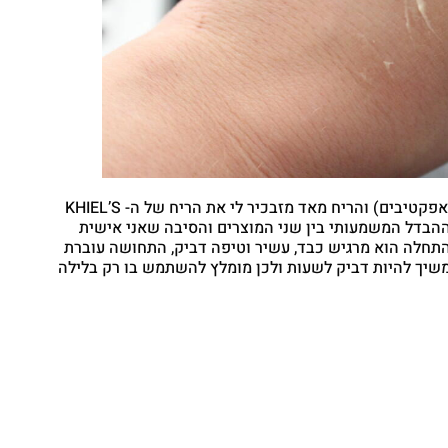
הקרם לא מריח הכי טוב (לרוב כמו קרמים שבאמת אפקטיבים) והריח מאד מזבכיר לי את הריח של ה- KHIEL’S
INTENSIVE TREATMENT AND MOISTURI. ההבדל המשמעותי בין שני המוצרים והסיבה שאני אישית
תחלה הוא מרגיש כבד, עשיר וטיפה דביק, התחושה עוברת
 קילס שממשיך להיות דביק לשעות ולכן מומלץ להשתמש בו רק בלילה