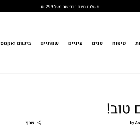
משלוח חינם ברכישה מעל 299 ₪
ת
טיפוח
פנים
עיניים
שפתיים
בישום ואקססור
 טוב!
As
by
שתף