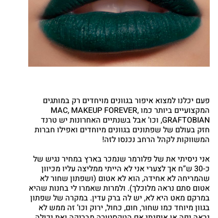
פעם יכלנו למצוא איפור בגוונים מויחדים רק במותגים
המקצועיים ביותר כמו MAC, MAKEUP FOREVER,
GRAFTOBIAN, וכו’ אבל בשנתיים האחרונות יש טרנד
חזק בעולם של שפתונים בגוונים מיוחדים ואפילו חברות
המשווקות לקהל הרחב נכנסו לזה!
אני ניסיתי את של פלורמר שנמכר בארץ במחיר נגיש של
כ-30 ש”ח אך לצערי אני לא הייתי ממליצה עליו מכיוון
שהמריחה לא אחידה, הוא לא אטום (ושפתון שחור לא
אטום סתם נראה מלוכלך). ולמרות שאמרו לי בחנות שהיא
במרקם מאט היא לא, יש לה ברק עדין. במקרה של שפתון
בגוון מיוחד כמו שחור, חום, כחול, ירוק וכו’ זה ממש לא
נראה יפה או אופנתי אם הטקסטורה מבריקה ואת יכולה