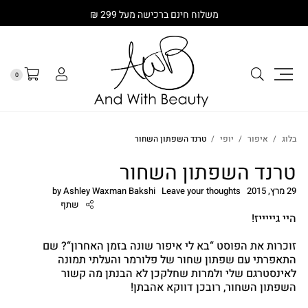
משלוח חינם ברכישה מעל 299 ₪
0
בלוג
איפור
יופי
טרנד השפתון השחור
טרנד השפתון השחור
29 מרץ, 2015
Leave your thoughts
Ashley Waxman Bakshi
by
שתף
היי גיייייז!
זוכרות את הפוסט “
בא לי איפור שונה בזמן האחרון
“? שם
התאפרתי עם שפתון שחור של פלורמר והעלתי תמונה
לאינסטרגם שלי
ולמרות שחלקכן לא הבנתן מה קשור
cebook
השפתון השחור, רובכן דווקא אהבתן!
Twitter