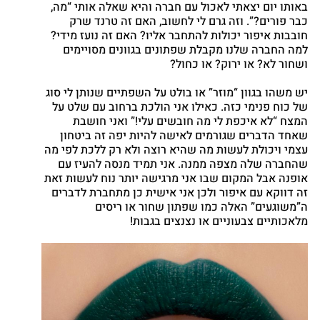
באותו יום יצאתי לאכול עם חברה והיא שאלה אותי “מה,
Google
כבר פורים?”. וזה גרם לי לחשוב, האם זה טרנד שרק
nterest
חובבות איפור יכולות להתחבר אליו? האם זה נועז מידי?
atsapp
למה החברה שלנו מקבלת שפתונים בגוונים מסויימים
ושחור לא? או ירוק? או כחול?
יש משהו בגוון “מוזר” או בולט על השפתיים שנותן לי סוג
של כוח פנימי כזה. כאילו אני הולכת ברחוב עם שלט על
המצח “לא איכפת לי מה חובשים עלי!” ואני חושבת
שאחד הדברים שגורמים לאישה להיות יפה זה ביטחון
עצמי ויכולת לעשות מה שהיא רוצה ולא רק ללכת לפי מה
שהחברה שלה מצפה ממנה. אני תמיד מנסה להעיז עם
אופנה אבל המקום שבו אני מרגישה יותר נוח לעשות זאת
זה דווקא עם איפור ולכן אני אישית כן מתחברת לדברים
ה”משוגעים” האלה כמו שפתון שחור או ריסים
מלאכותיים צבעוניים או נצנצים בגבות!