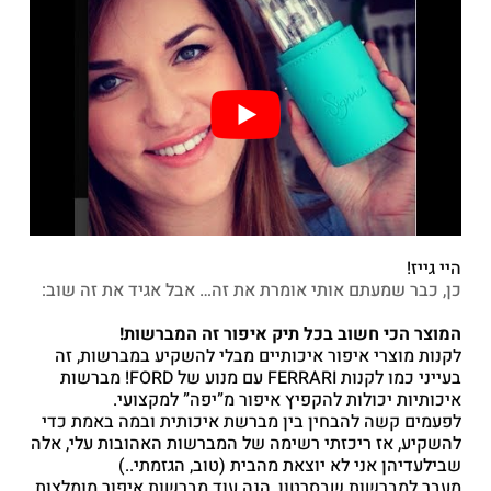
היי גייז!
כן, כבר שמעתם אותי אומרת את זה… אבל אגיד את זה שוב:
המוצר הכי חשוב בכל תיק איפור זה המברשות!
לקנות מוצרי איפור איכותיים מבלי להשקיע במברשות, זה
בעייני כמו לקנות FERRARI עם מנוע של FORD! מברשות
איכותיות יכולות להקפיץ איפור מ”יפה” למקצועי.
לפעמים קשה להבחין בין מברשת איכותית ובמה באמת כדי
להשקיע, אז ריכזתי רשימה של המברשות האהובות עלי, אלה
שבילעדיהן אני לא יוצאת מהבית (טוב, הגזמתי..)
מעבר למברשות שבסרטון, הנה עוד מברשות איפור מומלצות