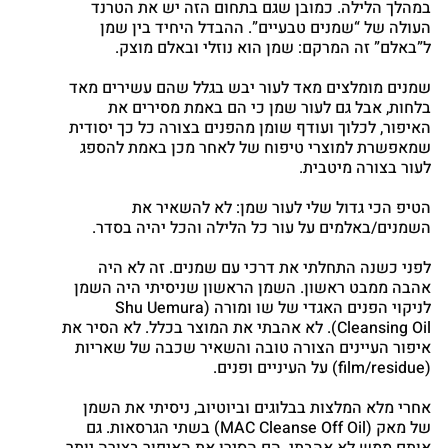
במהלך הלילה. כמובן שגם בתחום הזה יש את הטרנד
העולה של “שמנים טבעיים”. ההבדל היחיד בין שמן
ל”באלם” זה המרקם: שמן הוא נוזלי ובאלם מוצק.
שמנים מומלצים מאד לעור יבש בגלל שהם עשירים מאד
בלחות, אבל גם לעור שמן כי הם באמת מסירים את
האיפור, לכלוך ועודף שומן מהפנים בצורה כל כך יסודית
שמאפשרת למוצרי טיפוח של לאחר מכן באמת להספג
לעור בצורה מיטבית.
הטיפ הכי גדול שלי לעור שמן: לא להשאיר את
השמנים/באלמים על עור כל הלילה והכל יהיה בסדר.
לפני כשנה התחלתי את דרכי עם שמנים. זה לא היה
אהבה ממבט ראשון. השמן הראשון שניסיתי היה השמן
לניקוי הפנים האגדי של שו ומורה (Shu Uemura
Cleansing Oil). לא אהבתי את המוצר בכלל. לא הסיר את
איפור העיינים הצורה טובה והשאיר שכבה של שאריות
(film/residue) על העיניים ופנים.
אחרי מלא המלצות בבלוגים וביוטיוב, ניסיתי את השמן
של מאק (MAC Cleanse Off Oil) בשתי הגרסאות. גם