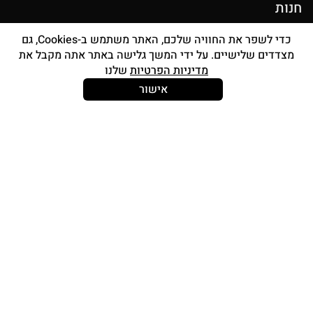
חנות
מוצרי איפור
כדי לשפר את החוויה שלכם, האתר משתמש ב-Cookies, גם
מצדדים שלישיים. על ידי המשך גלישה באתר אתה מקבל את
סטים מברשות
מדיניות הפרטיות
שלנו
אביזרים
אישור
Strong and Free
עוד עלינו
צור קשר
אודות
החשבון שלי
תכנית אפילייציה
תוכנית מאפרות awbPRO
I’M SO LOYAL – תוכנית נאמנות