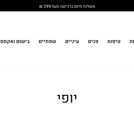
משלוח חינם ברכישה מעל 299 ₪
ת
טיפוח
פנים
עיניים
שפתיים
בישום ואקססור
יופי