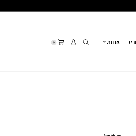
יז
אודות
0