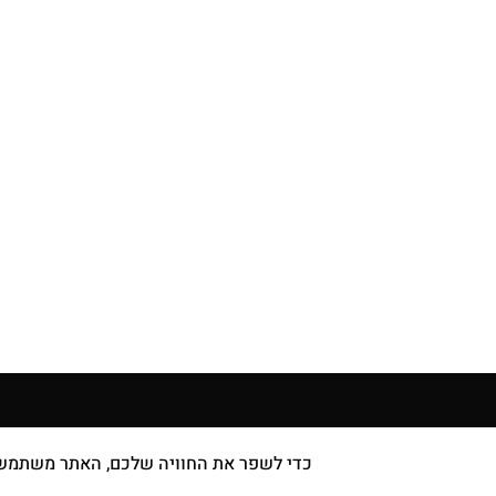
חנות
עוד עלינו
כדי לשפר את החוויה שלכם, האתר משתמש ב-Cookies, גם מצדדים שלישיים. על ידי המשך גלישה באתר אתה
מוצרי איפור
צור קשר