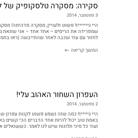
סקירה: מסקרה טלסקופיק של לו
3 ספטמבר, 2014
היי גיייייייז! פשוט ולעניין, מסקרה מדהימה! מ
שמפרידה את הריסים – אחד אחד – אני שונאת גוש
לחזור עם עוד שכבה לאחר שהתייבשה (ראו בתמונ
המשך קריאה
העפרון השחור האהוב עלי!
2 ספטמבר, 2014
היי גיייייז! כמה שזה נשמע פשוט לקנות עפרון 
באמת טוב יכול להיות אחד הדברים הכי קשים באיפ
ועוד כל מיני תלונות שיש לנו לאמר. כששואלים א