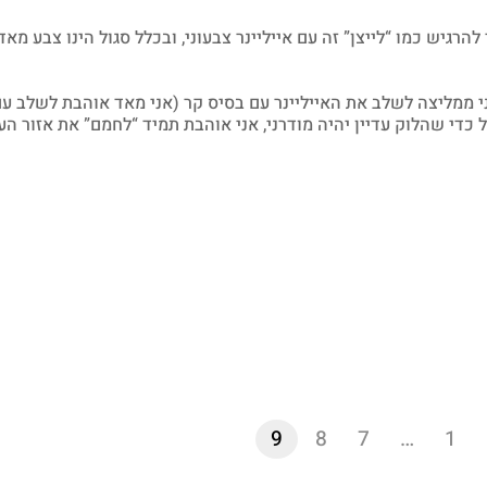
הרגיש כמו “לייצן” זה עם אייליינר צבעוני, ובכלל סגול הינו צבע מא
י ממליצה לשלב את האייליינר עם בסיס קר (אני מאד אוהבת לשלב ע
כדי שהלוק עדיין יהיה מודרני, אני אוהבת תמיד “לחמם” את אזור העי
9
8
7
…
1