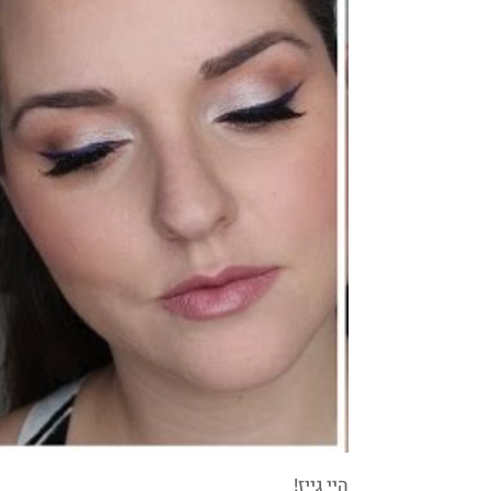
היי גייז!