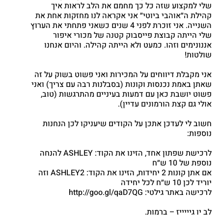
שלי למקצוע שזה כל כך מחמם את הלב לראות איך
קהילת ה״אוהבי ביוטי״ אני אקראה לנו מחזקות אחת את
השנייה. אני זוכרת לפני 4 שנים כשאני פתחתי את הערוץ
שלי הייתה קבוצת פייסבוק קטנה של מכורי איפור
אננונימים וזהו. כמעט ולא הייתה קהילה. והיום אנחנו
שולטות!
אני מקבלת דיווחים על המכירות ואני פשוט בשוק על זה
שאתן באמת נכנסות וקונות (בסבלנות רבה עם צריך) ואני
פשוט יושבת כאן עם דמעות בעיניים מהתרגשות (טוב,
אולי גם קצת הורמונים עדיין).
חשוב לי לעדכן אתכן על הקודים שיעניקו לכן הנחנות
נוספות:
לרכישת שפתון אחד, הזינו את הקוד: ASHLEY להנחה
נוספת של 10 ש״ח
אם אתן קונות 2 יחידות, הזינו את הקוד: ASHLEY2 וזה
יוריד לכן 10 ש״ח לכל יחידה
לרכישה באתר גילטי: http://goo.gl/qaD7QG
לב יו גיייייז – ברמות.