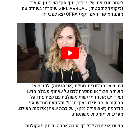
לאחר חודשים של עבודה, סוף סוף השפתון העמיד
(ליקוויד ליפסטיק)
GIRL ABROAD
שיצרתי בשת״פ עם
מותג האיפור האמריקאי OFRA יצא למכירה!
cebook
Twitter
Google
nterest
atsapp
כמו שאר הבלוגרים בעולם (אני מניחה), לפני שאני
משיקה מוצר או מספרת לכם על שיתוף פעולה חדש
תמיד יש את ההתרגשות משולבת עם קצת פחד על
הביקורות. מה יגידו? איך יגיבו? וכל פעם מחדש אני
מודהמת (זאת מילה נכון?) על כמה שאתן אלופות העולם.
מפרגנות, תומכות, משתפות.
הפעם אני זוכה לכל כך הרבה אהבה ופרגון מהקולגות