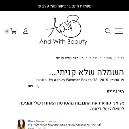
משלוח חינם ברכישה מעל 299 ₪
0
בלוג
אופנה
בגדים
השמלה שלא קניתי….
השמלה שלא קניתי….
19 אפריל, 2015
78 תגובות
Ashley Waxman Bakshi
by
שתף
היי גייייז!
אז אני קוראת את התגובות
מהסרטון האחרון שלי
ומגיעה
לשאלה של דיאנה:
cebook
Twitter