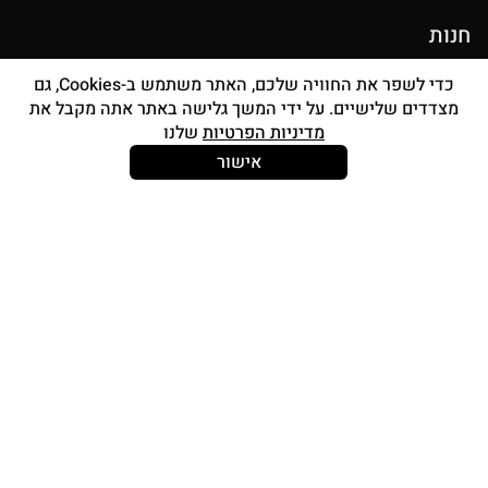
חנות
מוצרי איפור
כדי לשפר את החוויה שלכם, האתר משתמש ב-Cookies, גם
מצדדים שלישיים. על ידי המשך גלישה באתר אתה מקבל את
סטים מברשות
מדיניות הפרטיות
שלנו
אביזרים
אישור
Strong and Free
עוד עלינו
צור קשר
אודות
החשבון שלי
תכנית אפילייציה
תוכנית מאפרות awbPRO
I’M SO LOYAL – תוכנית נאמנות