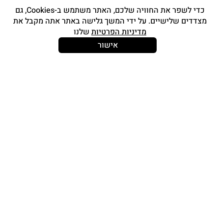
מוצרי איפור
כדי לשפר את החוויה שלכם, האתר משתמש ב-Cookies, גם
מצדדים שלישיים. על ידי המשך גלישה באתר אתה מקבל את
סטים מברשות
מדיניות הפרטיות
שלנו
אביזרים
אישור
Strong and Free
עוד עלינו
צור קשר
אודות
החשבון שלי
תכנית אפילייציה
תוכנית מאפרות awbPRO
I’M SO LOYAL – תוכנית נאמנות
מידע נוסף