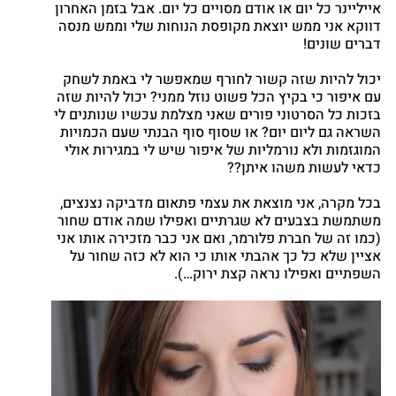
אייליינר כל יום או אודם מסויים כל יום. אבל בזמן האחרון
Twitter
דווקא אני ממש יוצאת מקופסת הנוחות שלי וממש מנסה
דברים שונים!
Google
nterest
יכול להיות שזה קשור לחורף שמאפשר לי באמת לשחק
atsapp
עם איפור כי בקיץ הכל פשוט נוזל ממני? יכול להיות שזה
בזכות כל הסרטוני פורים שאני מצלמת עכשיו שנותנים לי
השראה גם ליום יום? או שסוף סוף הבנתי שעם הכמויות
המוגזמות ולא נורמליות של איפור שיש לי במגירות אולי
כדאי לעשות משהו איתן??
בכל מקרה, אני מוצאת את עצמי פתאום מדביקה נצנצים,
משתמשת בצבעים לא שגרתיים ואפילו שמה אודם שחור
(כמו זה של חברת פלורמר, ואם אני כבר מזכירה אותו אני
אציין שלא כל כך אהבתי אותו כי הוא לא כזה שחור על
השפתיים ואפילו נראה קצת ירוק…).