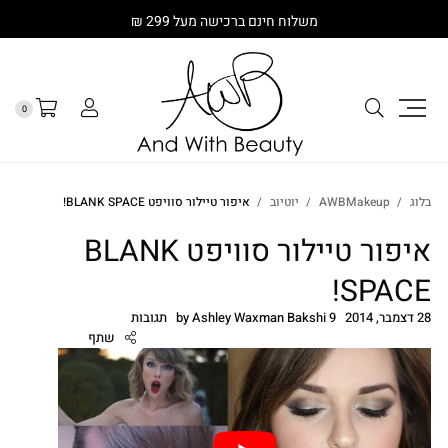
משלוח חינם ברכישה מעל 299 ₪
0
בלוג
AWBMakeup
יוטיוב
איפור טיילור סוויפט BLANK SPACE!
איפור טיילור סוויפט BLANK
SPACE!
28 דצמבר, 2014
9 תגובות
Ashley Waxman Bakshi
by
שתף
cebook