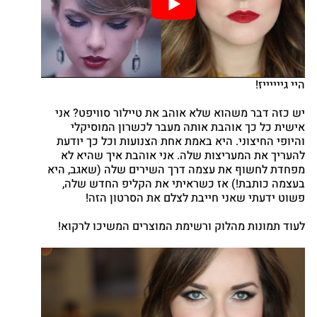
Twitter
Google
nterest
atsapp
היי גייייייז!
יש כזה דבר משהוא שלא אוהב את טיילור סוויפט? אני
אישית כל כך אוהבת אותה מעבר לכשרון המוסיקלי
והיופי החיצוני. היא באמת אחת הצנועות וכל כך יודעת
להעריך את המעריצות שלה. אני אוהבת איך שהיא לא
מפחדת לחשוף את עצמה דרך השירים שלה (שאגב, היא
בעצמה כותבת!) אז כשראיתי את הקליפ החדש שלה,
פשוט ידעתי שאני חייבת לצלם את הסרטון הזה!
לעוד תמונות מהלוק ורשימת המוצרים המשיכו לרקוא!