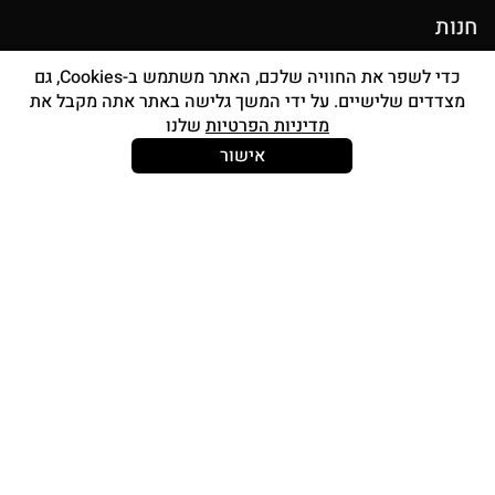
חנות
מוצרי איפור
כדי לשפר את החוויה שלכם, האתר משתמש ב-Cookies, גם
מצדדים שלישיים. על ידי המשך גלישה באתר אתה מקבל את
סטים מברשות
מדיניות הפרטיות
שלנו
אביזרים
אישור
Strong and Free
עוד עלינו
צור קשר
אודות
החשבון שלי
תכנית אפילייציה
תוכנית מאפרות awbPRO
I’M SO LOYAL – תוכנית נאמנות