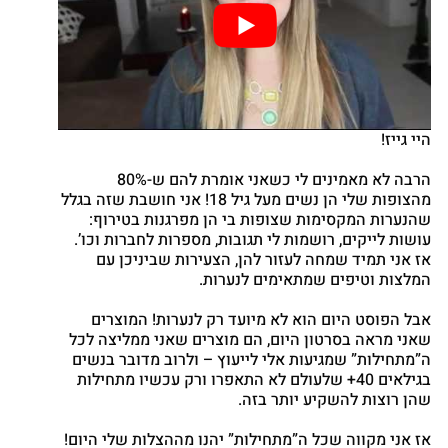
cebook
Twitter
Google
nterest
atsapp
היי גייז!
הרבה לא מאמינים לי כשאני אומרת להם ש-80%
מהצופות שלי הן נשים מעל גיל 18! אני חושבת שזה בגלל
שהנערות המקסימות שצופות בי הן מפרגנות בטירוף:
עושות לייקים, רושמות לי תגובות, מספרות לחברות וכו’.
אז אני תמיד שמחה לעזור להן, הצעירות שביניכן עם
המלצות וטיפים שמתאימים לנערות.
אבל הפוסט היום הוא לא מיועד רק לנערות! המוצרים
שאני מראה בסרטון היום, הם מוצרים שאני ממליצה לכל
ה”מתחילות” שמגיעות אלי לייעוץ – ולרוב מדובר בנשים
בגילאים 40+ שלעולם לא התאפרו ורק עכשיו מתחילות
שהן רוצות להשקיע יותר בזה.
אז אני מקווה שכל ה”מתחילות” יהנו מההצלות שלי היום!