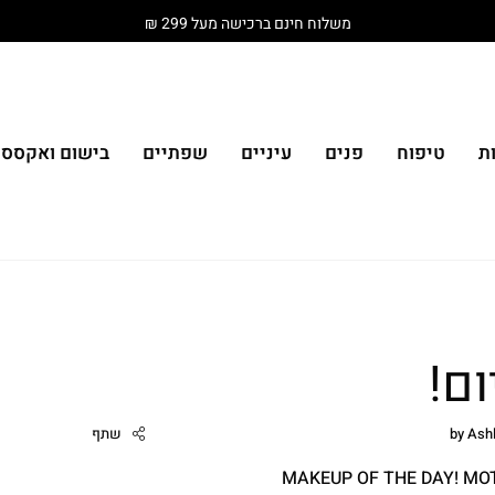
משלוח חינם ברכישה מעל 299 ₪
ת
טיפוח
פנים
עיניים
שפתיים
בישום ואקססור
Ash
by
שתף