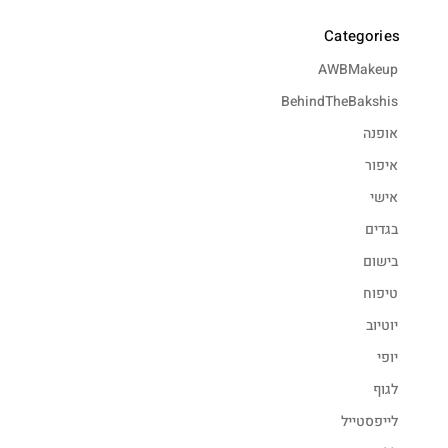
Categories
AWBMakeup
BehindTheBakshis
אופנה
איפור
אישי
בגדים
בישום
טיפוח
יוטיוב
יופי
לגוף
לייפסטייל