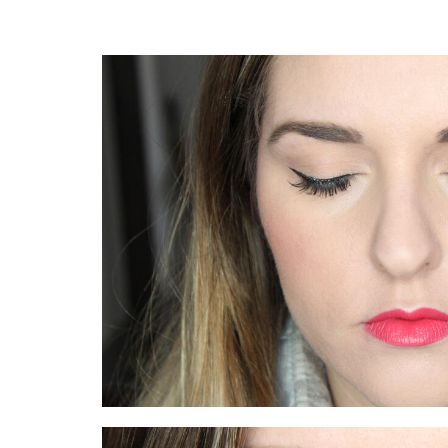
ebook
witter
oogle
terest
tsapp