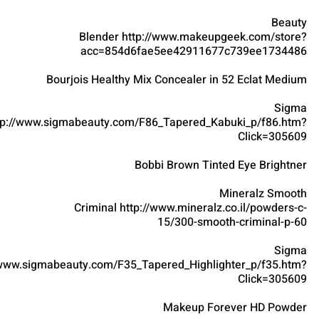
Beauty
Blender http://www.makeupgeek.com/store?
acc=854d6fae5ee42911677c739ee1734486
Bourjois Healthy Mix Concealer in 52 Eclat Medium
Sigma
tp://www.sigmabeauty.com/F86_Tapered_Kabuki_p/f86.htm?
Click=305609
Bobbi Brown Tinted Eye Brightner
Mineralz Smooth
Criminal http://www.mineralz.co.il/powders-c-
15/300-smooth-criminal-p-60
Sigma
/www.sigmabeauty.com/F35_Tapered_Highlighter_p/f35.htm?
Click=305609
Makeup Forever HD Powder