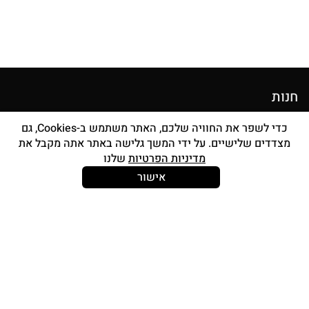
חנות
מוצרי איפור
כדי לשפר את החוויה שלכם, האתר משתמש ב-Cookies, גם
מצדדים שלישיים. על ידי המשך גלישה באתר אתה מקבל את
סטים מברשות
מדיניות הפרטיות
שלנו
אביזרים
אישור
Strong and Free
עוד עלינו
צור קשר
אודות
החשבון שלי