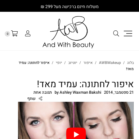
משלוח חינם ברכישה מעל 299 ₪
0
בלוג
AWBMakeup
איפור
יוטיוב
יופי
איפור לחתונה: עמיד
מאד!
איפור לחתונה: עמיד מאד!
21 ספטמבר, 2014
Ashley Waxman Bakshi
by
תגובה אחת
שתף
cebook