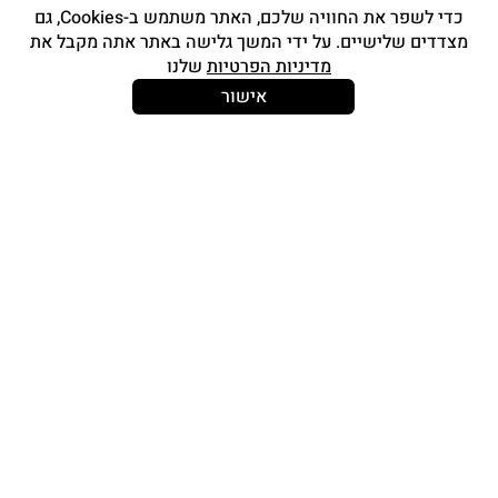
מוצרי איפור
כדי לשפר את החוויה שלכם, האתר משתמש ב-Cookies, גם
מצדדים שלישיים. על ידי המשך גלישה באתר אתה מקבל את
סטים מברשות
מדיניות הפרטיות
שלנו
אביזרים
אישור
Strong and Free
עוד עלינו
צור קשר
אודות
החשבון שלי
תכנית אפילייציה
תוכנית מאפרות awbPRO
I’M SO LOYAL – תוכנית נאמנות
מידע נוסף