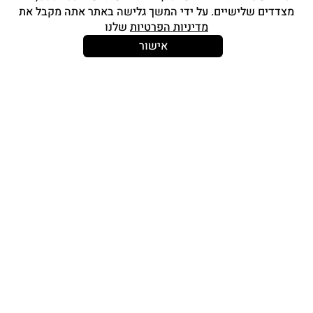
מצדדים שלישיים. על ידי המשך גלישה באתר אתה מקבל את
סטים מברשות
מדיניות הפרטיות
שלנו
אביזרים
אישור
Strong and Free
עוד עלינו
צור קשר
אודות
החשבון שלי
תכנית אפילייציה
תוכנית מאפרות awbPRO
I’M SO LOYAL – תוכנית נאמנות
מידע נוסף
תקנון האתר